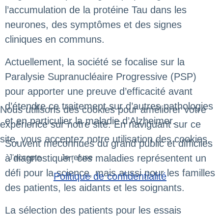
l’accumulation de la protéine Tau dans les
neurones, des symptômes et des signes
cliniques en communs.
Actuellement, la société se focalise sur la
Paralysie Supranucléaire Progressive (PSP)
pour apporter une preuve d’efficacité avant
d’étendre ce traitement sur d’autres pathologies
Nous utilisons des cookies pour améliorer votre
et en particulier la maladie d’Alzheimer.
expérience sur notre site. En naviguant sur ce
site, vous acceptez notre utilisation des cookies.
Souvent méconnues du grand public et difficiles
à diagnostiquer, ces maladies représentent un
J'accepte
Je refuse
défi pour la science, mais aussi pour les familles
Politique de confidentialité
des patients, les aidants et les soignants.
La sélection des patients pour les essais