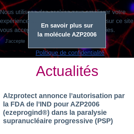
Nous utilisons des cookies pour améliorer votre
expérience sur notre site. En naviguant sur ce site
En savoir plus sur
vous acceptez notre utilisation des cookies.
la molécule AZP2006
J'accepte
Je refuse
Politique de confidentialité
Actualités
Alzprotect annonce l’autorisation par
la FDA de l’IND pour AZP2006
(ezeprogind®) dans la paralysie
supranucléaire progressive (PSP)